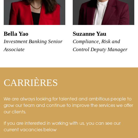
Bella Yao
Suzanne Yau
Investment Banking Senior
Compliance, Risk and
Associate
Control Deputy Manager
CARRIÈRES
We are always looking for talented and ambitious people to
grow our team and continue to improve the services we offer
our clients.
If you are interested in working with us, you can see our
current vacancies below