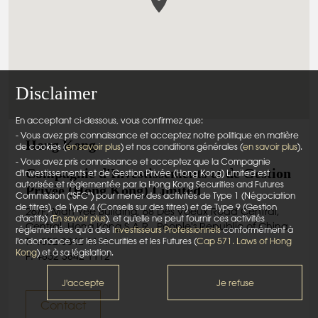
Disclaimer
En acceptant ci-dessous, vous confirmez que:
- Vous avez pris connaissance et acceptez notre politique en matière
Hong Kong
de cookies (
en savoir plus
) et nos conditions générales (
en savoir plus
).
- Vous avez pris connaissance et acceptez que la Compagnie
Compagnie d'Investissements et de Gestion
d'Investissements et de Gestion Privée (Hong Kong) Limited est
autorisée et réglementée par la Hong Kong Securities and Futures
Privée (Hong Kong) Limited
Commission ("SFC") pour mener des activités de Type 1 (Négociation
de titres), de Type 4 (Conseils sur des titres) et de Type 9 (Gestion
26/F, Man Yee Building, 68 Des Voeux Road Central,
d'actifs) (
En savoir plus
), et qu'elle ne peut fournir ces activités
Central, Hong Kong S.A.R., People's Republic of China
réglementées qu'à des I
nvestisseurs Professionnels
conformément à
l'ordonnance sur les Securities et les Futures (
T: +852 3842 1111
Cap 571. Laws of Hong
Kong
) et à sa législation.
F: +852 3842 1112
J'accepte
Je refuse
Contact